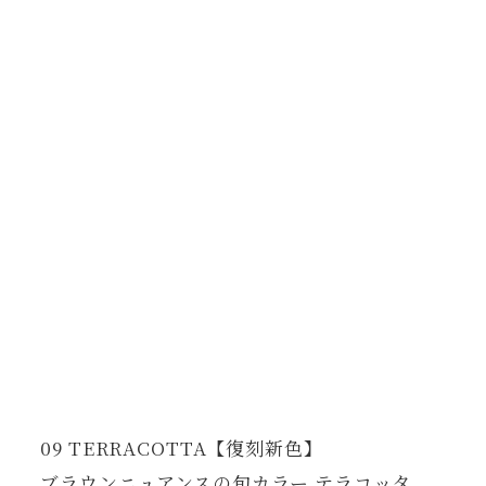
HOME
CONCEPT
ITEMS
SHOP LIST
NEWS
ARCHIVES
COMPANY
PRIVACY POLICY
ONLINE STORE
09 TERRACOTTA【復刻新色】
ブラウンニュアンスの旬カラー テラコッタ