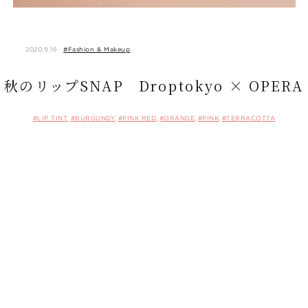
2020.9.16
#Fashion & Makeup
秋のリップSNAP Droptokyo × OPERA
#LIP TINT
#BURGUNDY
#PINK RED
#ORANGE
#PINK
#TERRACOTTA