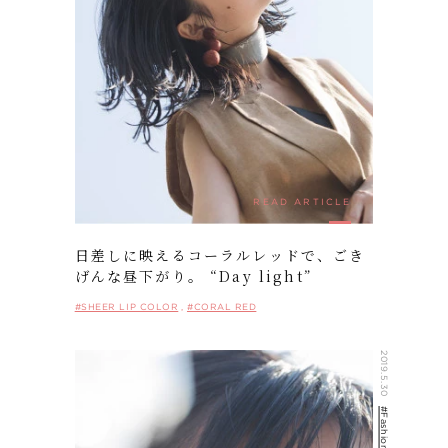
READ ARTICLE
日差しに映えるコーラルレッドで、ごき
げんな昼下がり。 “Day light”
#SHEER LIP COLOR
#CORAL RED
2019.5.30