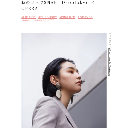
秋のリップSNAP Droptokyo ×
OPERA
#LIP TINT
#BURGUNDY
#PINK RED
#ORANGE
#PINK
#TERRACOTTA
2019.10.3
#Fashion & Makeup