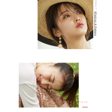
2019.8.7
#Fashion & Makeup
HOME
CONCEPT
ITEMS
SHOP LIST
NEWS
ARCHIVES
COMPANY
PRIVACY POLICY
ONLINE STORE
READ ARTICLE