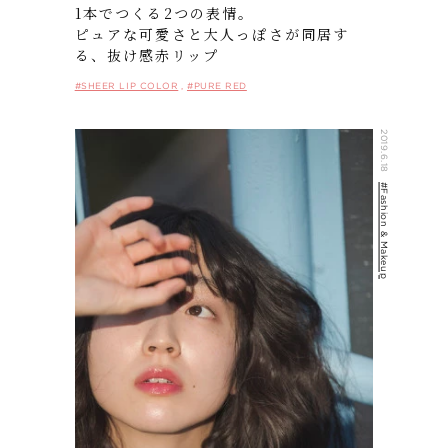
1本でつくる2つの表情。
ピュアな可愛さと大人っぽさが同居す
る、抜け感赤リップ
#SHEER LIP COLOR
#PURE RED
2019.6.18
#Fashion & Makeup
FOLLOW US ON: