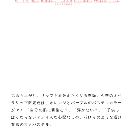
#LIP TINT
#RED
#SHEER LIP COLOR
#RED BEIGE
##CLEAR LILAC
##ORANGE LILY
気温も上がり、リップも着替えたくなる季節。今季のオペ
ラリップ限定色は、オレンジとパープルのパステルカラー
がin！ 「自分の肌に馴染む？」「浮かない？」「子供っ
ぽくならない？」そんな心配なしの、花びらのような透け
質感の大人パステル。