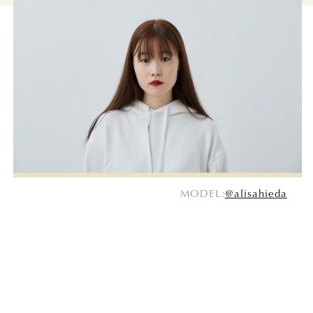
HOME
CONCEPT
ITEMS
SHOP LIST
NEWS
ARCHIVES
COMPANY
PRIVACY POLICY
MODEL:
@alisahieda
ONLINE STORE