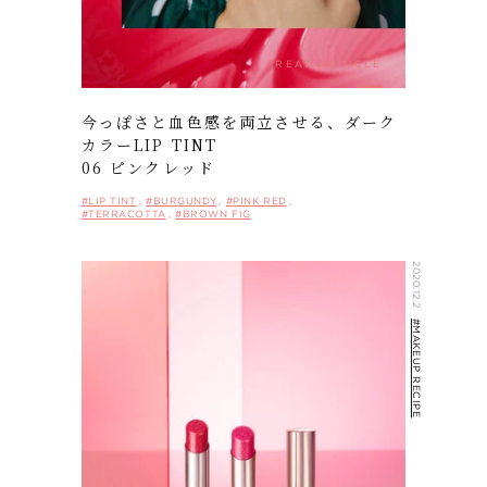
ITEMS
READ ARTICLE
SHOP LIST
今っぽさと血色感を両立させる、ダーク
NEWS
カラーLIP TINT
ARCHIVES
06 ピンクレッド
COMPANY
#LIP TINT
#BURGUNDY
#PINK RED
PRIVACY POLICY
#TERRACOTTA
#BROWN FIG
2020.12.2
ONLINE STORE
#MAKEUP RECIPE