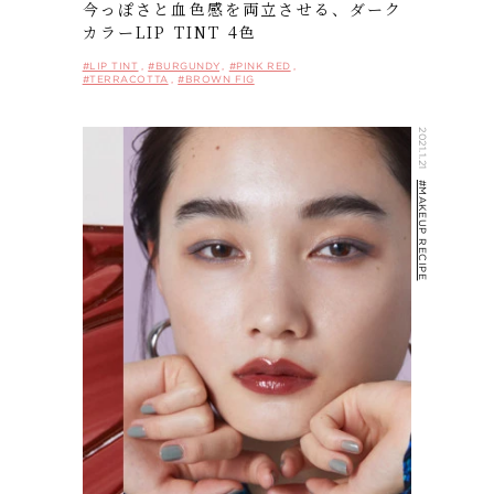
今っぽさと血色感を両立させる、ダーク
カラーLIP TINT 4色
#LIP TINT
#BURGUNDY
#PINK RED
#TERRACOTTA
#BROWN FIG
2021.1.21
#MAKEUP RECIPE