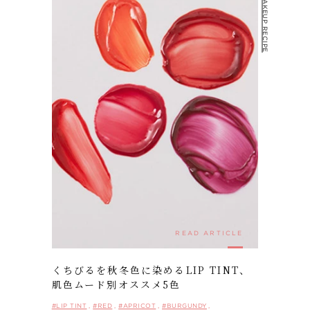
#MAKEUP RECIPE
READ ARTICLE
くちびるを秋冬色に染めるLIP TINT、
肌色ムード別オススメ5色
#LIP TINT
#RED
#APRICOT
#BURGUNDY