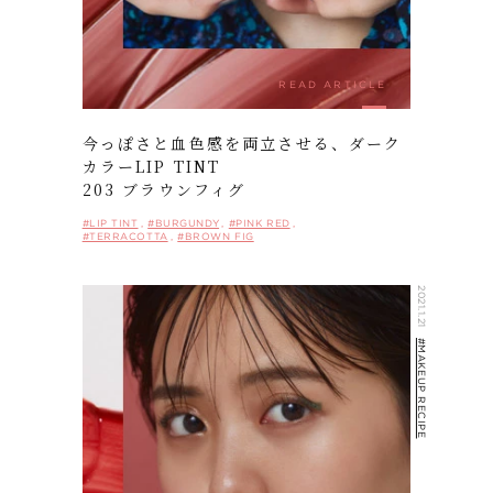
READ ARTICLE
今っぽさと血色感を両立させる、ダーク
カラーLIP TINT
203 ブラウンフィグ
#LIP TINT
#BURGUNDY
#PINK RED
#TERRACOTTA
#BROWN FIG
2021.1.21
#MAKEUP RECIPE