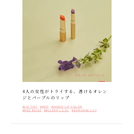
READ ARTICLE
4人の女性がトライする、透けるオレン
ジとパープルのリップ
#LIP TINT
#RED
#SHEER LIP COLOR
#RED BEIGE
##CLEAR LILAC
##ORANGE LILY