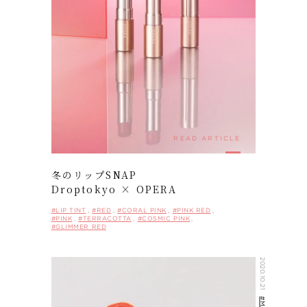
READ ARTICLE
冬のリップSNAP
FOLLOW US ON:
Droptokyo × OPERA
#LIP TINT
#RED
#CORAL PINK
#PINK RED
#PINK
#TERRACOTTA
#COSMIC PINK
#GLIMMER RED
2020.10.21