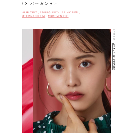
08 バーガンディ
#LIP TINT
#BURGUNDY
#PINK RED
#TERRACOTTA
#BROWN FIG
2021.1.21
#MAKEUP RECIPE
HOME
CONCEPT